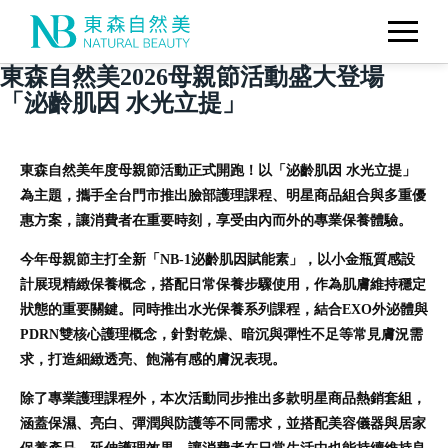
東森自然美2026母親節活動盛大登場
「泌齡肌因 水光立提」
東森自然美年度母親節活動正式開跑！以「泌齡肌因 水光立提」
為主題，攜手全台門市推出臉部護理課程、明星商品組合與多重優
惠方案，讓消費者在重要時刻，享受由內而外的專業保養體驗。
今年母親節主打全新「NB-1泌齡肌因賦能素」，以小金瓶質感設
計展現精緻保養概念，搭配日常保養步驟使用，作為肌膚維持穩定
狀態的重要關鍵。同時推出水光保養系列課程，結合EXO外泌體與
PDRN雙核心護理概念，針對乾燥、暗沉與彈性不足等常見膚況需
求，打造細緻透亮、飽滿有感的膚況表現。
除了專業護理課程外，本次活動同步推出多款明星商品熱銷套組，
涵蓋保濕、亮白、彈潤與防護等不同需求，並搭配美容儀器與居家