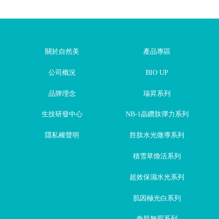
關於自然美
產品專區
公司概況
BIO UP
品牌理念
瑞昇系列
生技研發中心
NB-1晶鑽肽彈力系列
隱私權聲明
胜肽水光微導系列
積雪草煥活系列
超效保濕水光系列
肌因極光白系列
奇肌無瑕系列