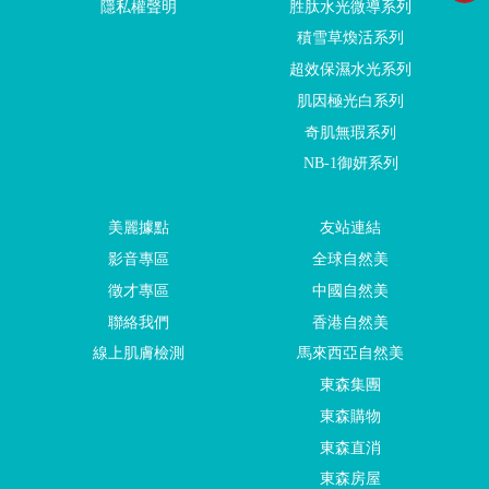
隱私權聲明
胜肽水光微導系列
積雪草煥活系列
超效保濕水光系列
肌因極光白系列
奇肌無瑕系列
NB-1御妍系列
美麗據點
友站連結
影音專區
全球自然美
徵才專區
中國自然美
聯絡我們
香港自然美
線上肌膚檢測
馬來西亞自然美
東森集團
東森購物
東森直消
東森房屋