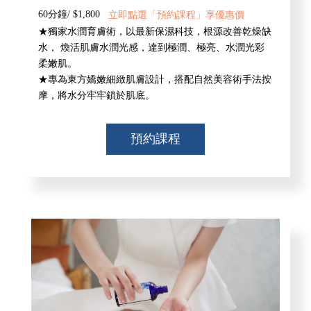
60分鐘/ $1,800
立即點選「預約課程」享優惠價
★獨家水潤育膚術，以最新保濕科技，根源改善乾燥缺
水， 煥活肌膚水潤光感，達到極潤、極亮、水潤光彩
柔嫩肌。
★專為東方嬌嫩細緻肌膚設計，搭配自然美容術手法按
摩，將水分牢牢鎖於肌底。
預約課程