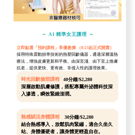
AI 精準女王護理
立即點選「預約課程」享優惠價 （8/23起正式開賣）
採用特殊震動頻率技術的熱塑回齡儀器，通過深層溫熱
療法，增強皮膚更新和平衡。由深至淺、由下至上煥膚
抗老，提供更快、更有效、非侵入性的護理效果。
時光回齡臉部課程
40分鐘/$2,280
深層啟動肌膚修護，搭配專屬外泌體科技深
入滲透，瞬效緊緻澎潤。
熱感賦活身體課程
30分鐘/$2,280
結合熱感導入，放鬆肌肉緊繃，適合久坐久
站、身體僵硬者，讓身體更輕盈自在。