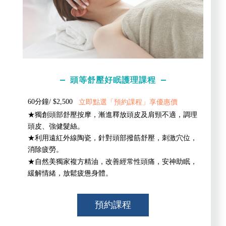
頭等舒壓好眠護理課程
60分鐘/ $2,500
立即點選「預約課程」享優惠價
★獨創頭部舒壓按摩，漸進釋放頭皮及肩頸不適，調理
頭皮、強健髮絲。
★利用遠紅外線陶瓷，針對頭部撥筋舒壓，刺激穴位，
消除疲勞。
★自然美獨家複方精油，改善經常性頭痛，安神助眠，
緩解情緒，放鬆疲憊身體。
預約課程