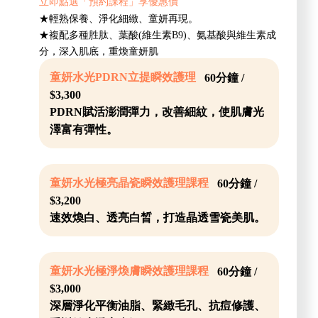
立即點選「預約課程」享優惠價
★輕熟保養、淨化細緻、童妍再現。
★複配多種胜肽、葉酸(維生素B9)、氨基酸與維生素成
分，深入肌底，重煥童妍肌
童妍水光PDRN立提瞬效護理
60分鐘 /
$3,300
PDRN賦活澎潤彈力，改善細紋，使肌膚光
澤富有彈性。
童妍水光極亮晶瓷瞬效護理課程
60分鐘 /
$3,200
速效煥白、透亮白晳，打造晶透雪瓷美肌。
童妍水光極淨煥膚瞬效護理課程
60分鐘 /
$3,000
深層淨化平衡油脂、緊緻毛孔、抗痘修護、