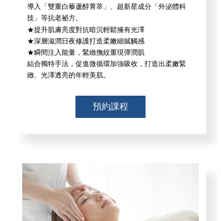
導入「雙重白藜蘆醇菁萃」、超新星成分「外泌體科
技」等抗老祕方。
★提升肌膚亮度對抗暗沉輕鬆擁有光澤
★深層滋潤日夜修護打造柔嫩細膩觸感
★瞬間注入能量，緊緻撫紋重現彈潤肌
結合獨特手法，促進微循環加強吸收，打造出柔嫩緊
緻、光澤透亮的年輕美肌。
預約課程