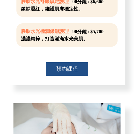
胜肽水光舒緩鎮定護理
90分鐘 / $6,600
鎮靜退紅，維護肌膚穩定性。
胜肽水光極潤保濕護理
90分鐘 / $5,700
濃濃精粹，打造滿滿水光美肌。
預約課程