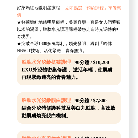
好萊塢紅地毯明星療程
立即點選「預約課程」享優惠
價
★好萊塢紅地毯明星療程，美麗容顏一直是女人們夢寐
以求的渴望，胜肽水光護理課程帶您走進時光逆轉的神
奇境界。
★突破全球1300多萬專利，領先發明、獨創「哈佛
NBSCT技術」活化緊緻、青春無痕。
胜肽水光泌齡抗皺護理
90分鐘 / $10,200
EXO外泌體密集修護 、激活年輕，使肌膚
再現緊緻透亮的青春魅力。
胜肽水光泌齡靚白護理
90分鐘 / $7,800
結合外泌體修護科技及美白九胜肽，高效啟
動肌膚煥亮靚白機制。