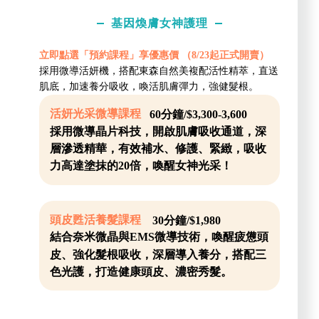
基因煥膚女神護理
立即點選「預約課程」享優惠價 （8/23起正式開賣）
採用微導活妍機，搭配東森自然美複配活性精萃，直送
肌底，加速養分吸收，喚活肌膚彈力，強健髮根。
活妍光采微導課程
60分鐘/$3,300-3,600
採用微導晶片科技，開啟肌膚吸收通道，深
層滲透精華，有效補水、修護、緊緻，吸收
力高達塗抹的20倍，喚醒女神光采！
頭皮甦活養髮課程
30分鐘/$1,980
結合奈米微晶與EMS微導技術，喚醒疲憊頭
皮、強化髮根吸收，深層導入養分，搭配三
色光護，打造健康頭皮、濃密秀髮。