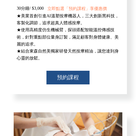
30分鐘/ $3,000
立即點選「預約課程」享優惠價
★美業首創引進AI溫塑按摩機器人，三大創新黑科技，
客製化調節，追求超真人體感按摩。
★使用高精度仿生機械臂，探頭搭配智能溫控傳感技
術，針對重點部位量身訂製，滿足顧客對身體健康、美
麗的追求。
★結合東森自然美獨家研發天然按摩精油，讓您達到身
心靈的放鬆。
預約課程