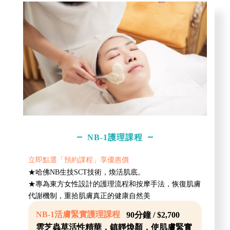
NB-1護理課程
立即點選「預約課程」享優惠價
★哈佛NB生技SCT技術，煥活肌底。
★專為東方女性設計的護理流程和按摩手法，恢復肌膚
代謝機制，重拾肌膚真正的健康自然美
NB-1活膚緊實護理課程
90分鐘 / $2,700
雲芝蟲草活性精華，鎮靜煥顏，使肌膚緊實