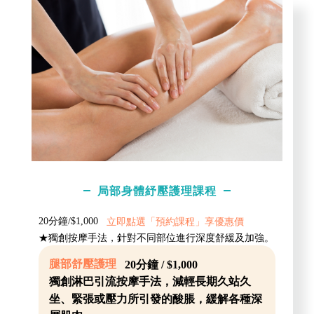
局部身體紓壓護理課程
20分鐘/$1,000
立即點選「預約課程」享優惠價
★獨創按摩手法，針對不同部位進行深度舒緩及加強。
腿部舒壓護理
20分鐘 / $1,000
獨創淋巴引流按摩手法，減輕長期久站久
坐、緊張或壓力所引發的酸脹，緩解各種深