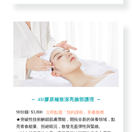
4D膠原極致澎亮臉部護理
90分鐘/ $3,800
立即點選「預約課程」享優惠價
★突破性技術解鎖肌膚潛能，開拓全新的保養領域，點
亮青春能量、拒絕暗沉，散發充盈彈性與緊緻。