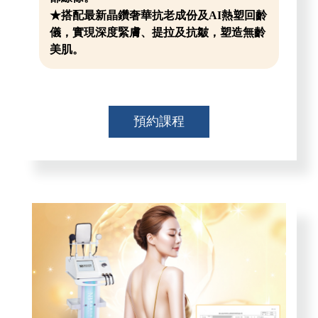
★搭配最新晶鑽奢華抗老成份及AI熱塑回齡
儀，實現深度緊膚、提拉及抗皺，塑造無齡
美肌。
預約課程