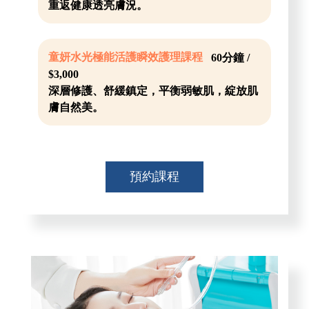
重返健康透亮膚況。
童妍水光極能活護瞬效護理課程
60分鐘 /
$3,000
深層修護、舒緩鎮定，平衡弱敏肌，綻放肌
膚自然美。
預約課程