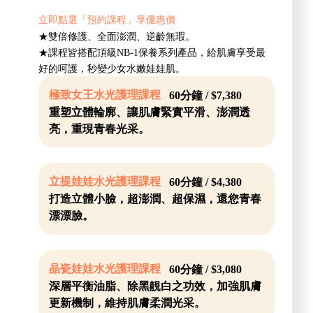
立即點選「預約課程」享優惠價
★雙倍修護、全面澎潤、逆齡無瑕。
★課程皆搭配頂級NB-1保養系列產品，給肌膚享受最
好的呵護，秒變少女水嫩娃娃肌。
極致女王水光護理課程
60分鐘 / $7,380
重塑立體輪廓、讓肌膚緊實平滑、澎潤透
亮，重現青春光采。
立提娃娃水光護理課程
60分鐘 / $4,380
打造立體小臉，超澎潤、超保濕，還您青春
漂漂臉。
晶瓷娃娃水光護理課程
60分鐘 / $3,080
深層平衡油脂、除黑靚白之功效，加強肌膚
更新機制，維持肌膚柔潤光采。