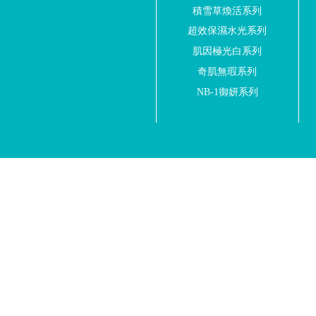
積雪草煥活系列
超效保濕水光系列
肌因極光白系列
奇肌無瑕系列
NB-1御妍系列