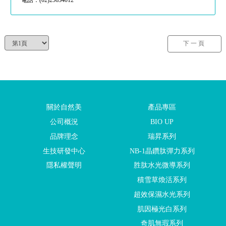
下一頁
關於自然美
產品專區
公司概況
BIO UP
品牌理念
瑞昇系列
生技研發中心
NB-1晶鑽肽彈力系列
隱私權聲明
胜肽水光微導系列
積雪草煥活系列
超效保濕水光系列
肌因極光白系列
奇肌無瑕系列