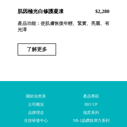
肌因極光白修護凝凍
$2,280
產品功能：使肌膚恢復年輕、緊實、亮麗、有
光澤
了解更多
關於自然美
產品專區
公司概況
BIO UP
品牌理念
瑞昇系列
生技研發中心
NB-1晶鑽肽彈力系列