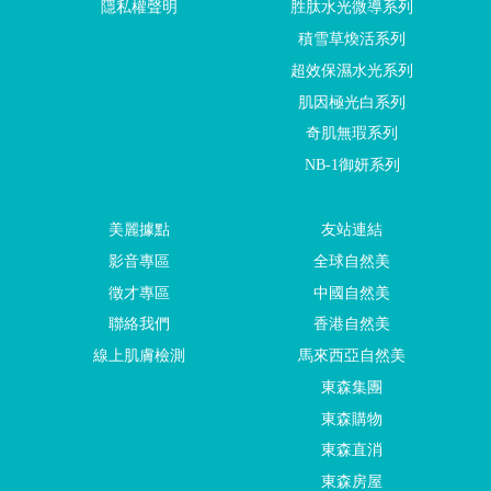
隱私權聲明
胜肽水光微導系列
積雪草煥活系列
超效保濕水光系列
肌因極光白系列
奇肌無瑕系列
NB-1御妍系列
美麗據點
友站連結
影音專區
全球自然美
徵才專區
中國自然美
聯絡我們
香港自然美
線上肌膚檢測
馬來西亞自然美
東森集團
東森購物
東森直消
東森房屋