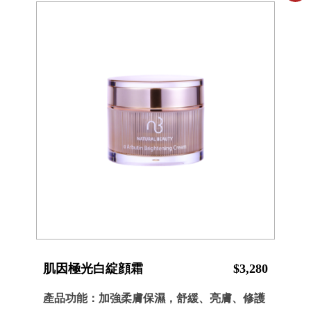
肌因極光白綻顔霜
$3,280
產品功能：加強柔膚保濕，舒緩、亮膚、修護