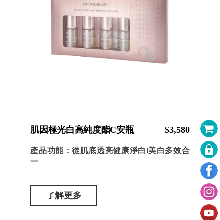
肌因極光白高純度酯C安瓶
$3,580
產品功能：從肌底透亮健康淨白l美白多效合
一
了解更多