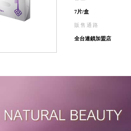
7片/盒
販售通路
全台連鎖加盟店