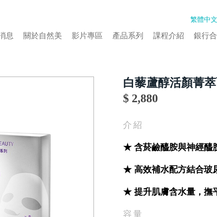
繁體中
消息
關於自然美
影片專區
產品系列
課程介紹
銀行合
白藜蘆醇活顏菁萃
$ 2,880
介紹
★ 含菸鹼醯胺與神經醯
★ 高效補水配方結合玻
★ 提升肌膚含水量，撫
容量