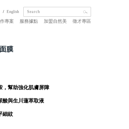
/
文
English
作專案
服務據點
加盟自然美
徵才專區
面膜
胺，幫助強化肌膚屏障
尿酸與生川蓮萃取液
平細紋