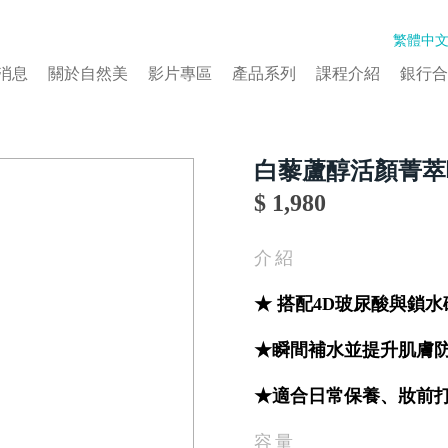
繁體中
消息
關於自然美
影片專區
產品系列
課程介紹
銀行合
白藜蘆醇活顏菁萃
$ 1,980
介紹
★ 搭配4D玻尿酸與鎖
★瞬間補水並提升肌膚
★適合日常保養、妝前
容量