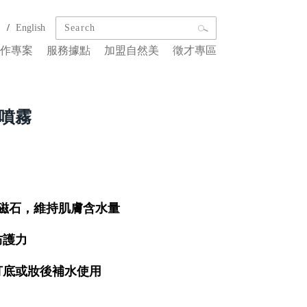
/
文
English
作專案
服務據點
加盟自然美
徵才專區
噴霧
水磁石，維持肌膚含水量
防護力
打底或妝後補水使用