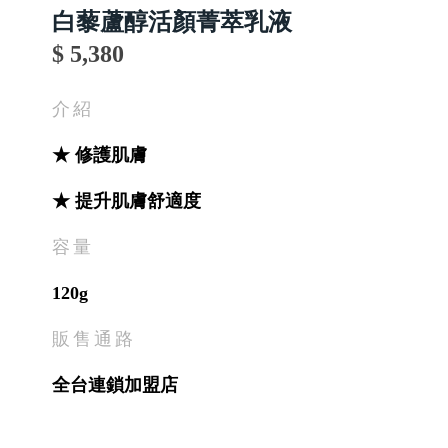
白藜蘆醇活顏菁萃乳液
$ 5,380
介紹
★ 修護肌膚
★ 提升肌膚舒適度
容量
120g
販售通路
全台連鎖加盟店