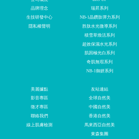
品牌理念
瑞昇系列
生技研發中心
NB-1晶鑽肽彈力系列
隱私權聲明
胜肽水光微導系列
積雪草煥活系列
超效保濕水光系列
肌因極光白系列
奇肌無瑕系列
NB-1御妍系列
美麗據點
友站連結
影音專區
全球自然美
徵才專區
中國自然美
聯絡我們
香港自然美
線上肌膚檢測
馬來西亞自然美
東森集團