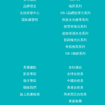
品牌理念
瑞昇系列
生技研發中心
NB-1晶鑽肽彈力系列
隱私權聲明
胜肽水光微導系列
積雪草煥活系列
超效保濕水光系列
肌因極光白系列
奇肌無瑕系列
NB-1御妍系列
美麗據點
友站連結
影音專區
全球自然美
徵才專區
中國自然美
聯絡我們
香港自然美
線上肌膚檢測
馬來西亞自然美
東森集團