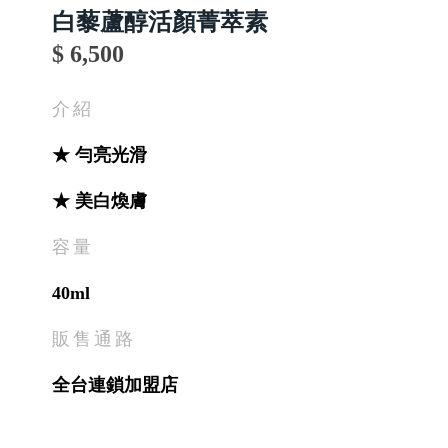
白藜蘆醇活顏菁萃素
$ 6,500
介紹
★ 勻亮光滑
★ 美白煥膚
容量
40ml
販售通路
全台連鎖加盟店