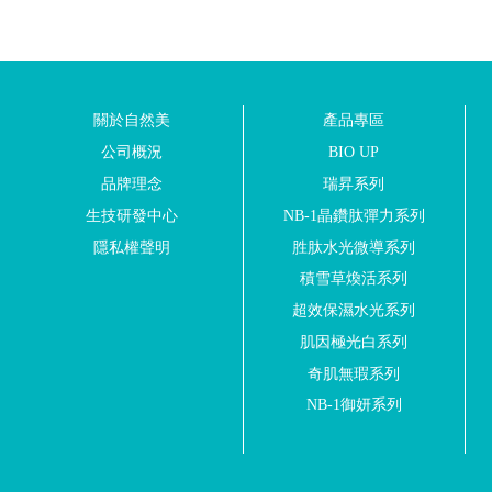
關於自然美
產品專區
公司概況
BIO UP
品牌理念
瑞昇系列
生技研發中心
NB-1晶鑽肽彈力系列
隱私權聲明
胜肽水光微導系列
積雪草煥活系列
超效保濕水光系列
肌因極光白系列
奇肌無瑕系列
NB-1御妍系列