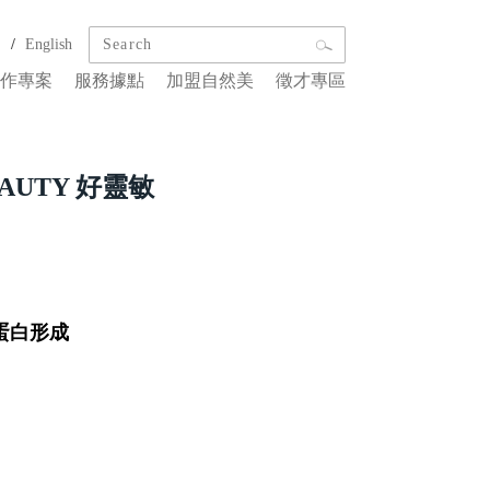
/
文
English
作專案
服務據點
加盟自然美
徵才專區
EAUTY 好靈敏
蛋白形成