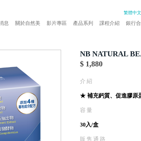
繁體中
消息
關於自然美
影片專區
產品系列
課程介紹
銀行合
NB NATURAL B
$ 1,880
介紹
★ 補充鈣質、促進膠原
容量
30入/盒
販售通路