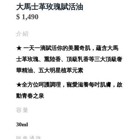
大馬士革玫瑰賦活油
$ 1,490
介紹
★ 一天一滴賦活你的美麗奇肌，蘊含大馬
士革玫瑰、熏陸香、頂級乳香等三大頂級奢
華精油、五大明星植萃元素
★全方位呵護調理，寵愛滋養每吋肌膚，啟
動青春之泉
容量
30ml
販售通路