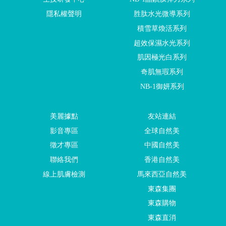
隱私權聲明
胜肽水光微導系列
積雪草煥活系列
超效保濕水光系列
肌因極光白系列
奇肌無瑕系列
NB-1御妍系列
美麗據點
友站連結
影音專區
全球自然美
徵才專區
中國自然美
聯絡我們
香港自然美
線上肌膚檢測
馬來西亞自然美
東森集團
東森購物
東森直消