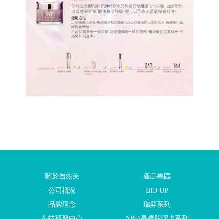
關於自然美
產品專區
公司概況
BIO UP
品牌理念
瑞昇系列
生技研發中心
NB-1晶鑽肽彈力系列