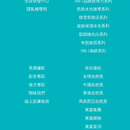
生技研發中心
NB-1晶鑽肽彈力系列
隱私權聲明
胜肽水光微導系列
積雪草煥活系列
超效保濕水光系列
肌因極光白系列
奇肌無瑕系列
NB-1御妍系列
美麗據點
友站連結
影音專區
全球自然美
徵才專區
中國自然美
聯絡我們
香港自然美
線上肌膚檢測
馬來西亞自然美
東森集團
東森購物
東森直消