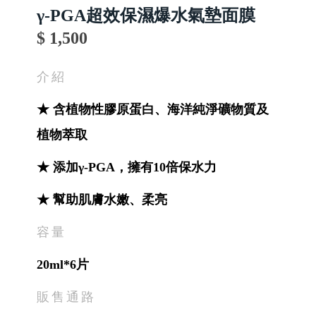
γ-PGA超效保濕爆水氣墊面膜
$ 1,500
介紹
★ 含植物性膠原蛋白、海洋純淨礦物質及
植物萃取
★ 添加γ-PGA，擁有10倍保水力
★ 幫助肌膚水嫩、柔亮
容量
20ml*6片
販售通路