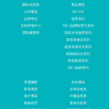
關於自然美
產品專區
公司概況
BIO UP
品牌理念
瑞昇系列
生技研發中心
NB-1晶鑽肽彈力系列
隱私權聲明
胜肽水光微導系列
積雪草煥活系列
超效保濕水光系列
肌因極光白系列
奇肌無瑕系列
NB-1御妍系列
美麗據點
友站連結
影音專區
全球自然美
徵才專區
中國自然美
聯絡我們
香港自然美