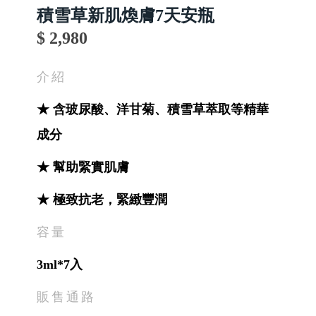
積雪草新肌煥膚7天安瓶
$ 2,980
介紹
★ 含玻尿酸、洋甘菊、積雪草萃取等精華
成分
★ 幫助緊實肌膚
★ 極致抗老，緊緻豐潤
容量
3ml*7入
販售通路