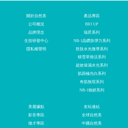
關於自然美
產品專區
公司概況
BIO UP
品牌理念
瑞昇系列
生技研發中心
NB-1晶鑽肽彈力系列
隱私權聲明
胜肽水光微導系列
積雪草煥活系列
超效保濕水光系列
肌因極光白系列
奇肌無瑕系列
NB-1御妍系列
美麗據點
友站連結
影音專區
全球自然美
徵才專區
中國自然美