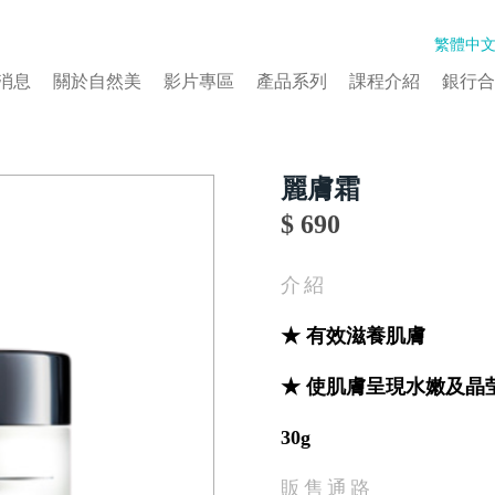
繁體中
消息
關於自然美
影片專區
產品系列
課程介紹
銀行合
麗膚霜
$ 690
介紹
★ 有效滋養肌膚
★ 使肌膚呈現水嫩及晶
30g
販售通路