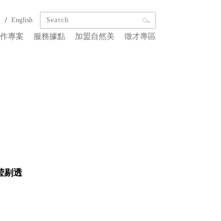
/
文
English
作專案
服務據點
加盟自然美
徵才專區
莹剔透