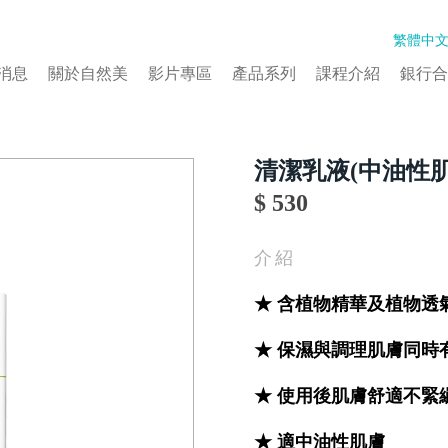
繁體中
消息
關於自然美
影片專區
產品系列
課程介紹
銀行合
清潔乳液(中油性肌
$ 530
介紹
★ 含植物精華及植物透
★ 保濕與調理肌膚同時
★ 使用後肌膚舒適不緊
★ 適中油性肌膚