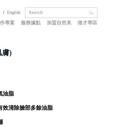
/
文
English
作專案
服務據點
加盟自然美
徵才專區
膚)
氣油脂
有效清除臉部多餘油脂
繃