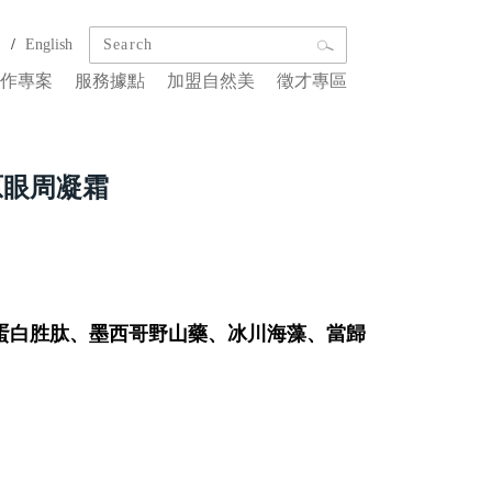
/
文
English
作專案
服務據點
加盟自然美
徵才專區
原眼周凝霜
蛋白胜肽、墨西哥野山藥、冰川海藻、當歸