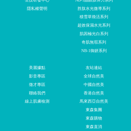
生技研發中心
NB-1晶鑽肽彈力系列
隱私權聲明
胜肽水光微導系列
積雪草煥活系列
超效保濕水光系列
肌因極光白系列
奇肌無瑕系列
NB-1御妍系列
美麗據點
友站連結
影音專區
全球自然美
徵才專區
中國自然美
聯絡我們
香港自然美
線上肌膚檢測
馬來西亞自然美
東森集團
東森購物
東森直消