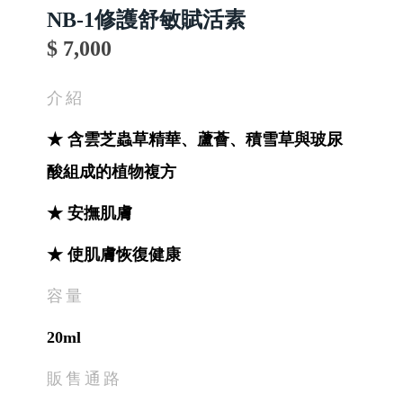
NB-1修護舒敏賦活素
$ 7,000
介紹
★ 含雲芝蟲草精華、蘆薈、積雪草與玻尿
酸組成的植物複方
★ 安撫肌膚
★ 使肌膚恢復健康
容量
20ml
販售通路