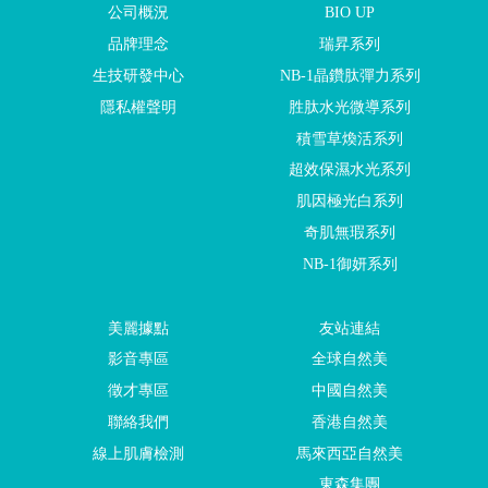
公司概況
BIO UP
品牌理念
瑞昇系列
生技研發中心
NB-1晶鑽肽彈力系列
隱私權聲明
胜肽水光微導系列
積雪草煥活系列
超效保濕水光系列
肌因極光白系列
奇肌無瑕系列
NB-1御妍系列
美麗據點
友站連結
影音專區
全球自然美
徵才專區
中國自然美
聯絡我們
香港自然美
線上肌膚檢測
馬來西亞自然美
東森集團