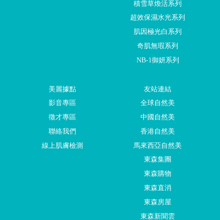
積雪草煥活系列
超效保濕水光系列
肌因極光白系列
奇肌無瑕系列
NB-1御妍系列
美麗據點
友站連結
影音專區
全球自然美
徵才專區
中國自然美
聯絡我們
香港自然美
線上肌膚檢測
馬來西亞自然美
東森集團
東森購物
東森直消
東森房屋
東森新聞雲