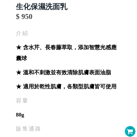
生化保濕洗面乳
$ 950
介紹
★ 含水芹、長春藤萃取，添加智慧光感應
囊球
★ 溫和不刺激並有效清除肌膚表面油脂
★ 適用於乾性肌膚，各類型肌膚皆可使用
容量
80g
販售通路